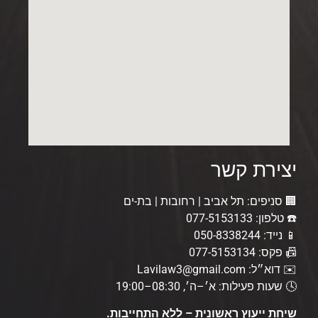
יצירת קשר
🏢 סניפים: תל אביב | רחובות | בת-ים
☎️ טלפון: 077-5153133
📱 נייד: 050-8338244
📠 פקס: 077-5153134
✉️ דוא״ל: Lavilaw3@gmail.com
🕓 שעות פעילות: א׳–ה׳, 08:30–19:00
שיחת ייעוץ ראשונית – ללא התחייבות.